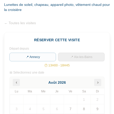
Lunettes de soleil, chapeau, appareil photo, vêtement chaud pour
la croisière
←
Toutes les visites
RÉSERVER CETTE VISITE
Départ depuis
📍 Annecy
📍 Aix-les-Bains
🕐
13H00 - 18H45
📅 Sélectionnez une date
‹
›
Août
2026
Lu
Ma
Me
Je
Ve
Sa
Di
1
2
3
4
5
6
7
8
9