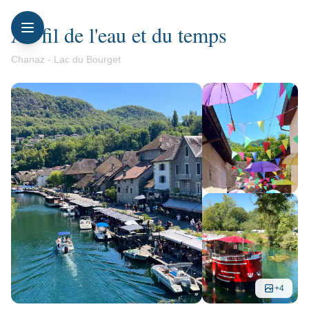
Au fil de l'eau et du temps
Chanaz - Lac du Bourget
+
4