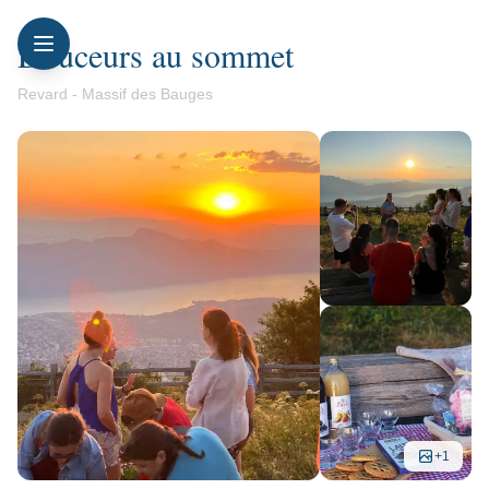
Douceurs au sommet
Revard - Massif des Bauges
+
1