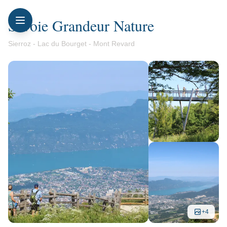
Savoie Grandeur Nature
Sierroz - Lac du Bourget - Mont Revard
+
4