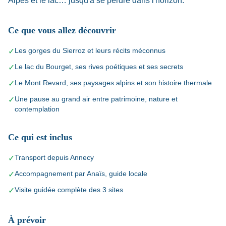
Alpes et le lac… jusqu'à se perdre dans l'horizon.
Ce que vous allez découvrir
Les gorges du Sierroz et leurs récits méconnus
✓
Le lac du Bourget, ses rives poétiques et ses secrets
✓
Le Mont Revard, ses paysages alpins et son histoire thermale
✓
Une pause au grand air entre patrimoine, nature et
✓
contemplation
Ce qui est inclus
Transport depuis Annecy
✓
Accompagnement par Anaïs, guide locale
✓
Visite guidée complète des 3 sites
✓
À prévoir