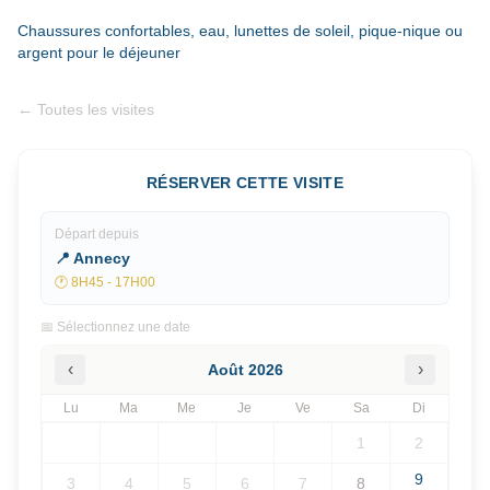
Chaussures confortables, eau, lunettes de soleil, pique-nique ou
argent pour le déjeuner
←
Toutes les visites
RÉSERVER CETTE VISITE
Départ depuis
📍 Annecy
🕐
8H45 - 17H00
📅 Sélectionnez une date
‹
›
Août
2026
Lu
Ma
Me
Je
Ve
Sa
Di
1
2
9
3
4
5
6
7
8